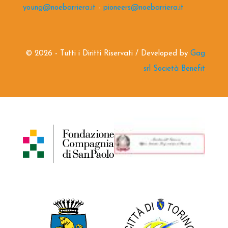
young@noebarriera.it
-
pioneers@noebarriera.it
©
2026 - Tutti i Diritti Riservati / Developed by
Gag
srl Società Benefit