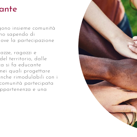
cante
engono insieme comunità
vono sapendo di
dove la partecipazione
azze, ragazzi e
del territorio, dalle
ca si fa educante
 nei quali progettare
anche rimodulabili con i
 comunità partecipata
 appartenenza e una