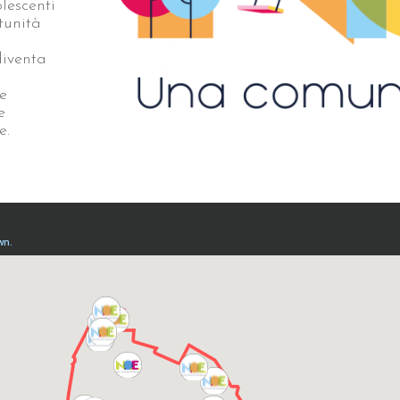
lescenti
tunità
diventa
e
e
e.