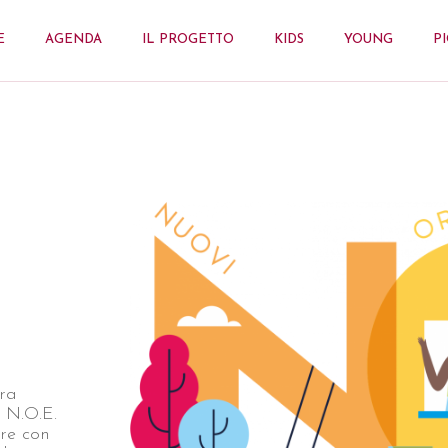
E
AGENDA
IL PROGETTO
KIDS
YOUNG
P
fra
i N.O.E.
re con