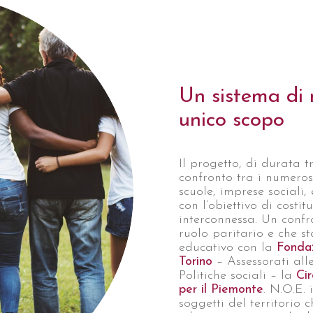
Un sistema di 
unico scopo
Il progetto, di durata t
confronto tra i numerosi
scuole, imprese sociali, e
con l’obiettivo di cost
interconnessa. Un confr
ruolo paritario e che s
educativo con la
Fonda
Torino
– Assessorati alle
Politiche sociali – la
Cir
per il Piemonte
. N.O.E.
soggetti del territorio