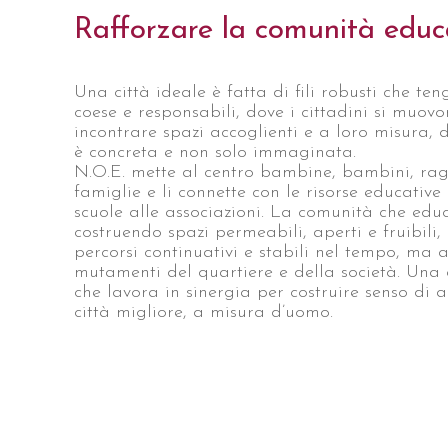
Rafforzare la comunità edu
Una città ideale è fatta di fili robusti che t
coese e responsabili, dove i cittadini si muo
incontrare spazi accoglienti e a loro misura, 
è concreta e non solo immaginata.
N.O.E. mette al centro bambine, bambini, rag
famiglie e li connette con le risorse educative 
scuole alle associazioni. La comunità che edu
costruendo spazi permeabili, aperti e fruibili,
percorsi continuativi e stabili nel tempo, ma 
mutamenti del quartiere e della società. Una
che lavora in sinergia per costruire senso di
città migliore, a misura d’uomo.