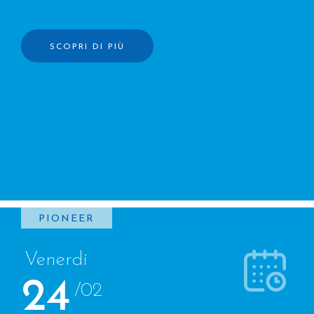
irregolare dal Centro America agli USA.
SCOPRI DI PIÙ
PIONEER
Venerdi
24
/02