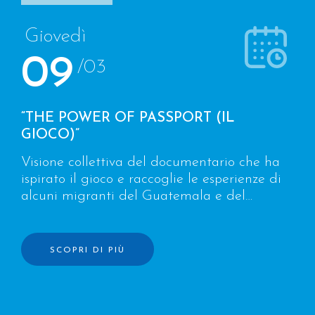
Giovedì
09
/03
“THE POWER OF PASSPORT (IL
GIOCO)”
Visione collettiva del documentario che ha
ispirato il gioco e raccoglie le esperienze di
alcuni migranti del Guatemala e del
Salvador verso gli Stati Uniti
SCOPRI DI PIÙ