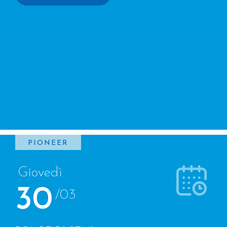
PIONEER
Giovedì
30
/03