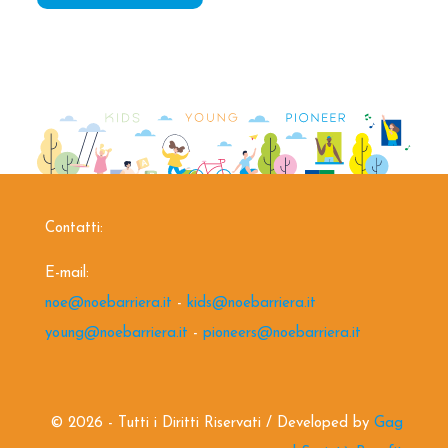
Contatti:
E-mail:
noe@noebarriera.it
-
kids@noebarriera.it
young@noebarriera.it
-
pioneers@noebarriera.it
©
2026 - Tutti i Diritti Riservati / Developed by
Gag