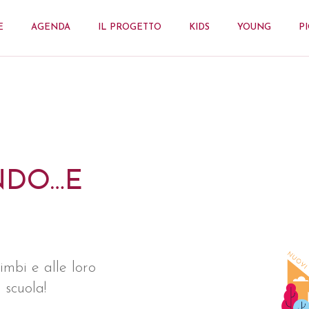
E
AGENDA
IL PROGETTO
KIDS
YOUNG
P
NDO…E
imbi e alle loro
 scuola!