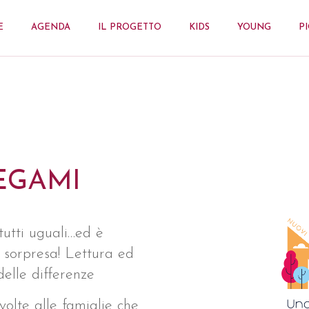
E
AGENDA
IL PROGETTO
KIDS
YOUNG
P
EGAMI
utti uguali…ed è
 sorpresa! Lettura ed
delle differenze
ivolte alle famiglie che