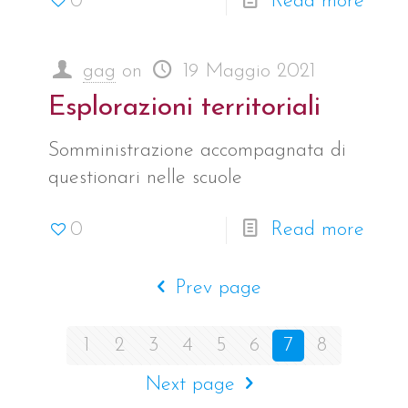
0
Read more
gag
on
19 Maggio 2021
Esplorazioni territoriali
Somministrazione accompagnata di
questionari nelle scuole
0
Read more
Prev page
1
2
3
4
5
6
7
8
Next page