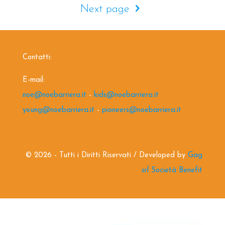
Next page
Contatti:
E-mail:
noe@noebarriera.it
-
kids@noebarriera.it
young@noebarriera.it
-
pioneers@noebarriera.it
©
2026 - Tutti i Diritti Riservati / Developed by
Gag
srl Società Benefit