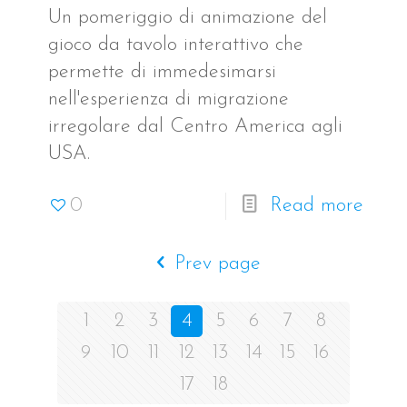
Un pomeriggio di animazione del
gioco da tavolo interattivo che
permette di immedesimarsi
nell'esperienza di migrazione
irregolare dal Centro America agli
USA.
0
Read more
Prev page
1
2
3
4
5
6
7
8
9
10
11
12
13
14
15
16
17
18